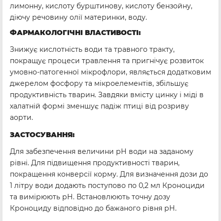
лимонну, кислоту бурштинову, кислоту бензойну,
діючу речовину олії материнки, воду.
ФАРМАКОЛОГІЧНІ ВЛАСТИВОСТІ:
Знижує кислотність води та травного тракту,
покращує процеси травлення та пригнічує розвиток
умовно-патогенної мікрофлори, являється додатковим
джерелом фосфору та мікроелементів, збільшує
продуктивність тварин. Завдяки вмісту цинку і міді в
халатній формі зменшує падіж птиці від розриву
аорти.
ЗАСТОСУВАННЯ:
Для забезпечення величини рН води на заданому
рівні. Для підвищення продуктивності тварин,
покращення конверсії корму. Для визначення дози до
1 літру води додають поступово по 0,2 мл Кроноциди
та вимірюють рН. Встановлюють точну дозу
Кроноциду відповідно до бажаного рівня рН.