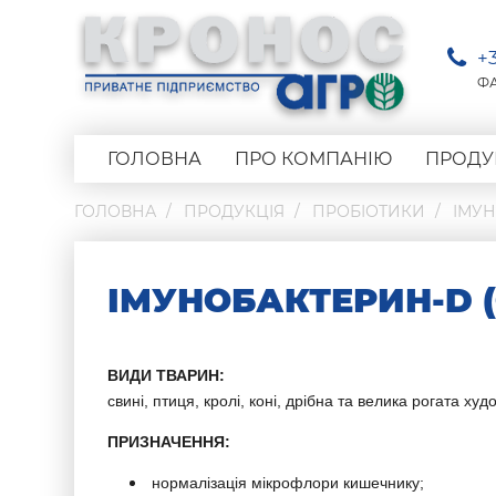
+
Ф
ГОЛОВНА
ПРО КОМПАНІЮ
ПРОДУ
ГОЛОВНА
ПРОДУКЦІЯ
ПРОБІОТИКИ
ІМУН
ІМУНОБАКТЕРИН-D 
ВИДИ ТВАРИН:
свині, птиця, кролі, коні, дрібна та велика рогата худ
ПРИЗНАЧЕННЯ:
нормалізація мікрофлори кишечнику;