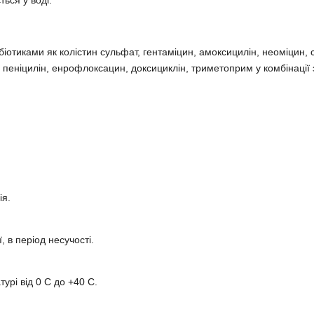
ться у воді.
біотиками як колістин сульфат, гентаміцин, амоксицилін, неоміцин, 
 пеніцилін, енрофлоксацин, доксициклін, триметоприм у комбінації
ія.
, в період несучості.
урі від 0 С до +40 С.