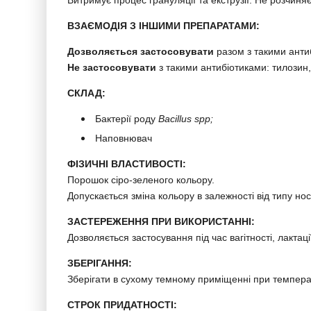
Витримує процес грануляції та екструзії. Не розчиняє
ВЗАЄМОДІЯ З ІНШИМИ ПРЕПАРАТАМИ:
Дозволяється застосовувати
разом з
такими анти
Не застосовувати
з такими антибіотиками: тилозин,
СКЛАД:
Бактерії роду
Bacillus spp;
Наповнювач
ФІЗИЧНІ ВЛАСТИВОСТІ:
Порошок сіро-зеленого кольору.
Допускається зміна кольору в залежності від типу нос
ЗАСТЕРЕЖЕННЯ ПРИ ВИКОРИСТАННІ:
Дозволяється застосування під час вагітності, лактації
ЗБЕРІГАННЯ:
Зберігати в сухому темному приміщенні при температ
СТРОК ПРИДАТНОСТІ: