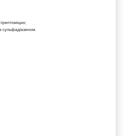
стрептоміцин;
 з сульфадіазином.