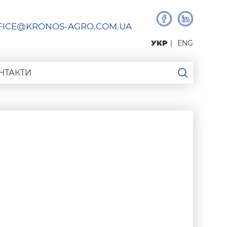
FICE@KRONOS-AGRO.COM.UA
УКР
ENG
НТАКТИ