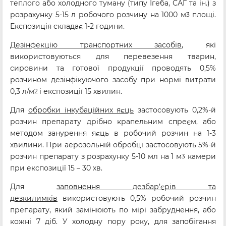
теплого або холодного туману (типу Ігеба, САГ та ін.) з
розрахунку 5-15 л робочого розчину на 1000 м
площі.
3
Експозиція складає 1-2 години.
Дезінфекцію транспортних засобів
, які
використовуються для перевезення тварин,
сировини та готової продукції проводять 0,5%
розчином дезінфікуючого засобу при нормі витрати
0,3 л/м
і експозиції 15 хвилин.
2
Для
обробки інкубаційних яєць
застосовують 0,2%-й
розчин препарату дрібно крапельним спреєм, або
методом занурення яєць в робочий розчин на 1-3
хвилини. При аерозольній обробці застосовують 5%-й
розчин препарату з розрахунку 5-10 мл на 1 м
камери
3
при експозиції 15 – 30 хв.
Для
заповнення дезбар’єрів та
дезкилимків
використовують 0,5% робочий розчин
препарату, який замінюють по мірі забруднення, або
кожні 7 діб. У холодну пору року, для запобігання