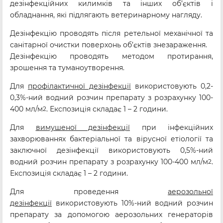
дезінфекційних килимків та інших об’єктів і
обладнання, які підлягають ветеринарному нагляду.
Дезінфекцію проводять після ретельної механічної та
санітарної очистки поверхонь об’єктів знезараження.
Дезінфекцію проводять методом протирання,
зрошення та туманоутворення.
Для
профілактичної дезінфекції
використовують 0,2-
0,3%-ний водний розчин препарату з розрахунку 100-
400 мл/м
. Експозиція складає 1 – 2 години.
2
Для
вимушеної дезінфекції
при інфекційних
захворюваннях бактеріальної та вірусної етіології та
заключної дезінфекції використовують 0,5%-ний
водний розчин препарату з розрахунку 100-400 мл/м
.
2
Експозиція складає 1 – 2 години.
Для проведення
аерозольної
дезінфекції
використовують 10%-ний водний розчин
препарату за допомогою аерозольних генераторів