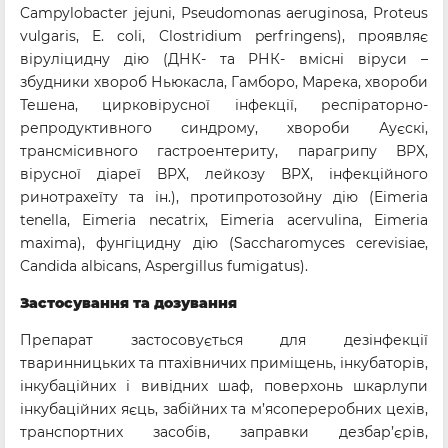
Campylobacter jejuni, Pseudomonas aeruginosa, Proteus
vulgaris, E. coli, Clostridium perfringens), проявляє
віруліцидну дію (ДНК- та РНК- вмісні віруси –
збудники хвороб Ньюкасла, Гамборо, Марека, хвороби
Тешена, цирковірусної інфекції, респіраторно-
репродуктивного синдрому, хвороби Ауєскі,
трансмісивного гастроентериту, парагрипу ВРХ,
вірусної діареї ВРХ, лейкозу ВРХ, інфекційного
ринотрахеїту та ін.), протипротозойну дію (Eimeria
tenella, Eimeria necatrix, Eimeria acervulina, Eimeria
maxima), фунгіцидну дію (Saccharomyces cerevisiae,
Candida albicans, Aspergillus fumigatus).
Застосування та дозування
Препарат застосовується для дезінфекції
тваринницьких та птахівничих приміщень, інкубаторів,
інкубаційних і вивідних шаф, поверхонь шкарлупи
інкубаційних яєць, забійних та м’ясопереробних цехів,
транспортних засобів, заправки дезбар’єрів,